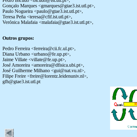
Pedro Bicudo <bicudo@ist.utl.pt>,
Gonçalo Marques <gmarques@gtae3.ist.utl.pt>,
Paulo Nogueira <paulo@gtae3.ist.utl.pt>,
Teresa Peña <teresa@cfif.ist.utl.pt>,
Verónica Malafaia <malafaia@gtae3.ist.utl.pt>,
Outros grupos:
Pedro Ferreira <ferreira@cii.fc.ul.pt>,
Diana Urbano <urbano@fe.up.pt>,
Jaime Villate <villate@fe.up.pt>,
José Amoreira <amoreira@dfisica.ubi.pt>,
José Guilherme Milhano <gui@nat.vu.nl>,
Filipe Freire <freire@lorentz.leidenuniv.nl>,
gfh@gtae3.ist.utl.pt