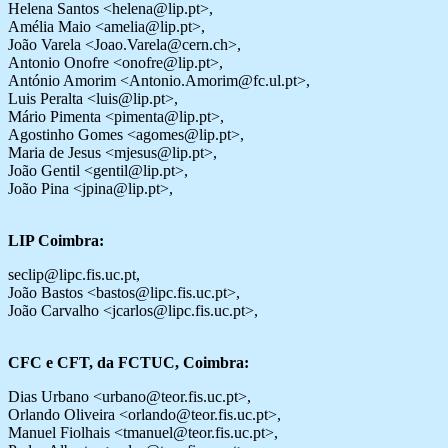
Helena Santos <helena@lip.pt>,
Amélia Maio <amelia@lip.pt>,
João Varela <Joao.Varela@cern.ch>,
Antonio Onofre <onofre@lip.pt>,
António Amorim <Antonio.Amorim@fc.ul.pt>,
Luis Peralta <luis@lip.pt>,
Mário Pimenta <pimenta@lip.pt>,
Agostinho Gomes <agomes@lip.pt>,
Maria de Jesus <mjesus@lip.pt>,
João Gentil <gentil@lip.pt>,
João Pina <jpina@lip.pt>,
LIP Coimbra:
seclip@lipc.fis.uc.pt,
João Bastos <bastos@lipc.fis.uc.pt>,
João Carvalho <jcarlos@lipc.fis.uc.pt>,
CFC e CFT, da FCTUC, Coimbra:
Dias Urbano <urbano@teor.fis.uc.pt>,
Orlando Oliveira <orlando@teor.fis.uc.pt>,
Manuel Fiolhais <tmanuel@teor.fis.uc.pt>,