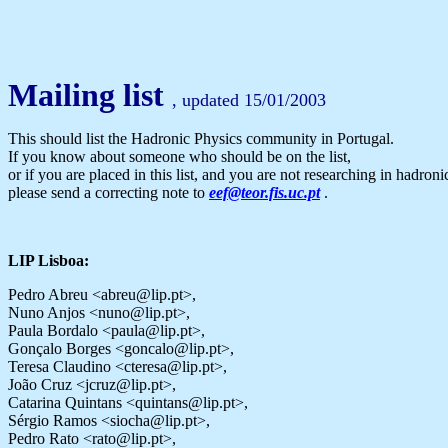
Mailing list
, updated 15/01/2003
This should list the Hadronic Physics community in Portugal.
If you know about someone who should be on the list,
or if you are placed in this list, and you are not researching in hadroni
please send a correcting note to
eef@teor.fis.uc.pt
.
LIP Lisboa:
Pedro Abreu <abreu@lip.pt>,
Nuno Anjos <nuno@lip.pt>,
Paula Bordalo <paula@lip.pt>,
Gonçalo Borges <goncalo@lip.pt>,
Teresa Claudino <cteresa@lip.pt>,
João Cruz <jcruz@lip.pt>,
Catarina Quintans <quintans@lip.pt>,
Sérgio Ramos <siocha@lip.pt>,
Pedro Rato <rato@lip.pt>,