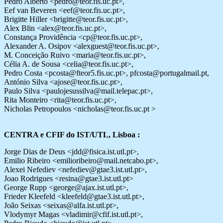
Pedro Alberto <pedro@teor.fis.uc.pt>,
Eef van Beveren <eef@teor.fis.uc.pt>,
Brigitte Hiller <brigitte@teor.fis.uc.pt>,
Alex Blin <alex@teor.fis.uc.pt>,
Constança Providência <cp@teor.fis.uc.pt>,
Alexander A. Osipov <alexguest@teor.fis.uc.pt>,
M. Conceição Ruivo <maria@teor.fis.uc.pt>,
Célia A. de Sousa <celia@teor.fis.uc.pt>,
Pedro Costa <pcosta@fteor5.fis.uc.pt>, pfcosta@portugalmail.pt,
António Silva <ajose@teor.fis.uc.pt>,
Paulo Silva <paulojesussilva@mail.telepac.pt>,
Rita Monteiro <rita@teor.fis.uc.pt>,
Nicholas Petropoulos <nicholas@teor.fis.uc.pt >
CENTRA e CFIF do IST/UTL, Lisboa :
Jorge Dias de Deus <jdd@fisica.ist.utl.pt>,
Emilio Ribeiro <emilioribeiro@mail.netcabo.pt>,
Alexei Nefediev <nefediev@gtae3.ist.utl.pt>,
Joao Rodrigues <resina@gtae3.ist.utl.pt>
George Rupp <george@ajax.ist.utl.pt>,
Frieder Kleefeld <kleefeld@gtae3.ist.utl.pt>,
João Seixas <seixas@alfa.ist.utl.pt>,
Vlodymyr Magas <vladimir@cfif.ist.utl.pt>,